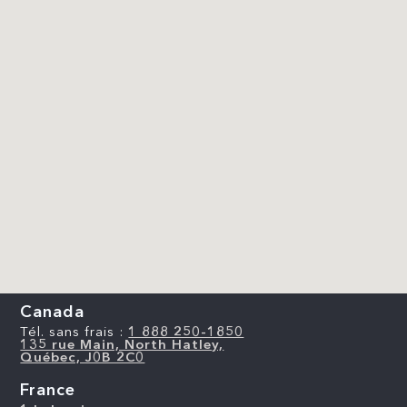
Canada
Tél. sans frais :
1 888 250-1850
135 rue Main, North Hatley,
Québec, J0B 2C0
France