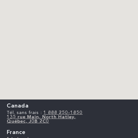
Canada
Tél. sans frais :
1 888 250-1850
135 rue Main, North Hatley,
Québec, J0B 2C0
France