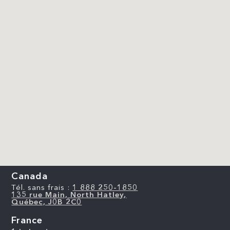
Canada
Tél. sans frais :
1 888 250-1850
135 rue Main, North Hatley,
Québec, J0B 2C0
France