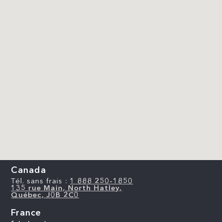
Canada
Tél. sans frais :
1 888 250-1850
135 rue Main, North Hatley,
Québec, J0B 2C0
France