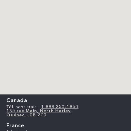
Canada
Tél. sans frais :
1 888 250-1850
135 rue Main, North Hatley,
Québec, J0B 2C0
France