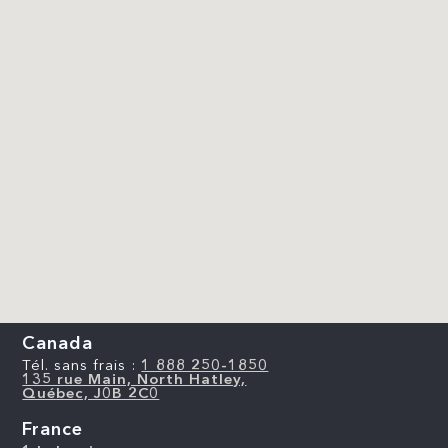
Canada
Tél. sans frais :
1 888 250-1850
135 rue Main, North Hatley,
Québec, J0B 2C0
France