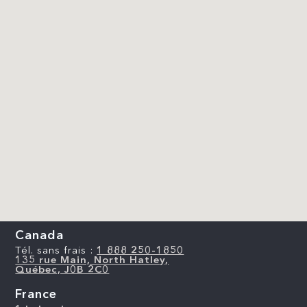
Canada
Tél. sans frais :
1 888 250-1850
135 rue Main, North Hatley,
Québec, J0B 2C0
France