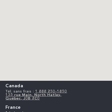
Canada
Tél. sans frais :
1 888 250-1850
135 rue Main, North Hatley,
Québec, J0B 2C0
France