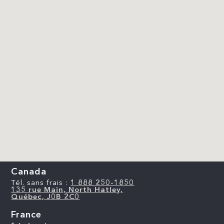
Canada
Tél. sans frais :
1 888 250-1850
135 rue Main, North Hatley,
Québec, J0B 2C0
France