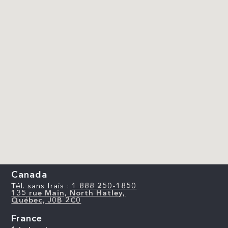
Canada
Tél. sans frais :
1 888 250-1850
135 rue Main, North Hatley,
Québec, J0B 2C0
France