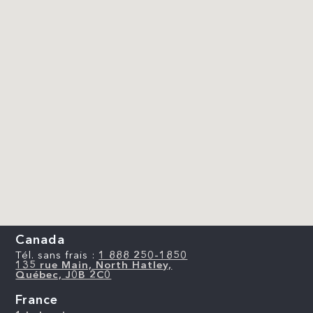
Canada
Tél. sans frais :
1 888 250-1850
135 rue Main, North Hatley,
Québec, J0B 2C0
France