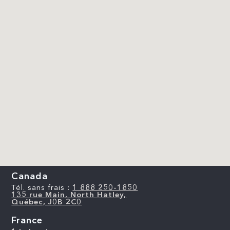
Canada
Tél. sans frais :
1 888 250-1850
135 rue Main, North Hatley,
Québec, J0B 2C0
France