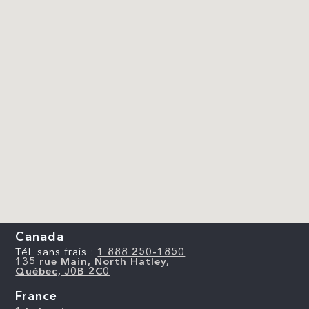
Canada
Tél. sans frais :
1 888 250-1850
135 rue Main, North Hatley,
Québec, J0B 2C0
France