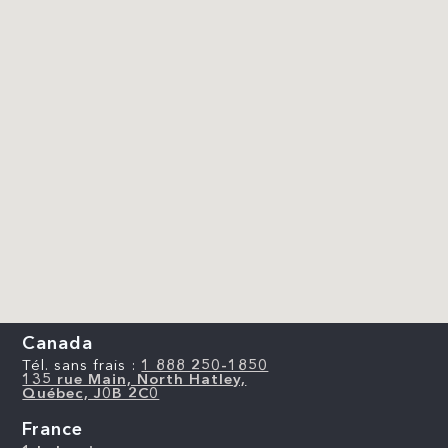
Canada
Tél. sans frais :
1 888 250-1850
135 rue Main, North Hatley,
Québec, J0B 2C0
France