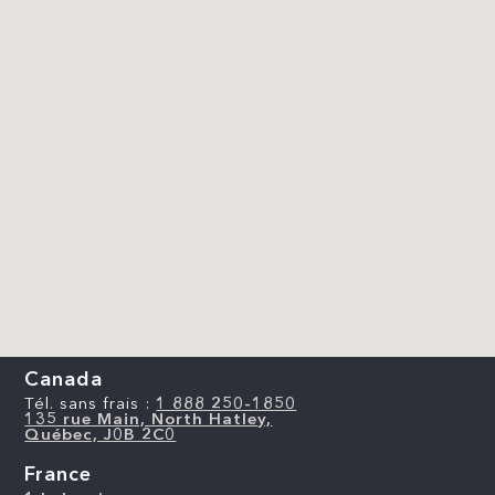
Canada
Tél. sans frais :
1 888 250-1850
135 rue Main, North Hatley,
Québec, J0B 2C0
France