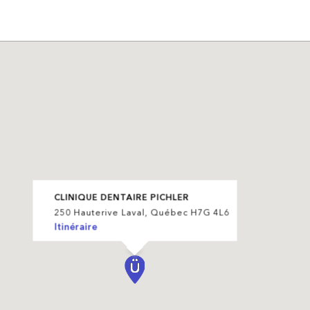
CLINIQUE DENTAIRE PICHLER
250 Hauterive Laval, Québec H7G 4L6
Itinéraire