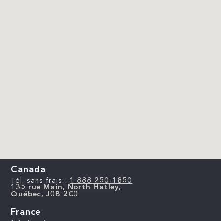
Canada
Tél. sans frais :
1 888 250-1850
135 rue Main, North Hatley,
Québec, J0B 2C0
France