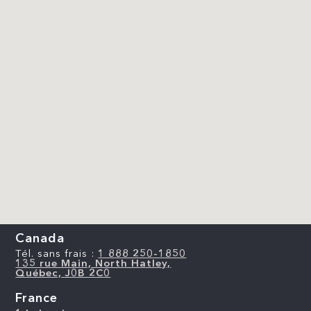
Canada
Tél. sans frais :
1 888 250-1850
135 rue Main, North Hatley,
Québec, J0B 2C0
France