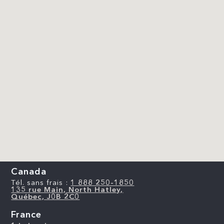
Canada
Tél. sans frais :
1 888 250-1850
135 rue Main, North Hatley,
Québec, J0B 2C0
France