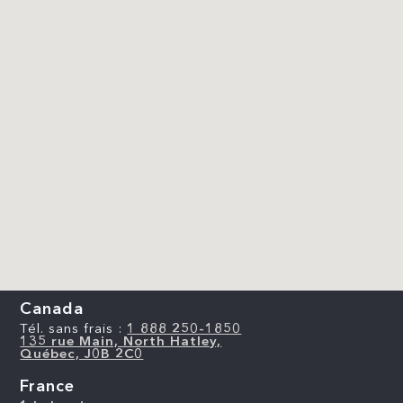
Canada
Tél. sans frais :
1 888 250-1850
135 rue Main, North Hatley,
Québec, J0B 2C0
France