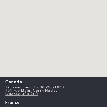
Canada
Tél. sans frais :
1 888 250-1850
135 rue Main, North Hatley,
Québec, J0B 2C0
France