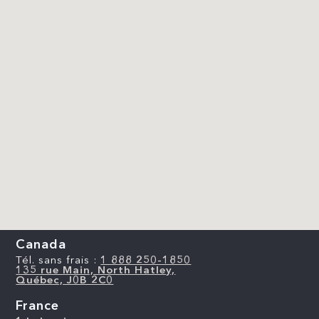
Canada
Tél. sans frais :
1 888 250-1850
135 rue Main, North Hatley,
Québec, J0B 2C0
France