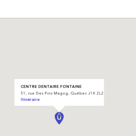
CENTRE DENTAIRE FONTAINE
51, rue Des Pins Magog, Québec J1X 2L2
Itinéraire