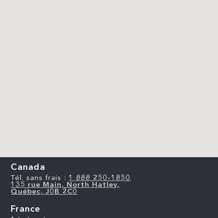
Canada
Tél. sans frais :
1 888 250-1850
135 rue Main, North Hatley,
Québec, J0B 2C0
France