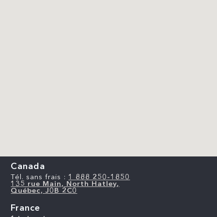
Canada
Tél. sans frais :
1 888 250-1850
135 rue Main, North Hatley,
Québec, J0B 2C0
France