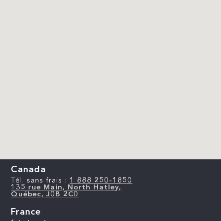
Canada
Tél. sans frais :
1 888 250-1850
135 rue Main, North Hatley,
Québec, J0B 2C0
France