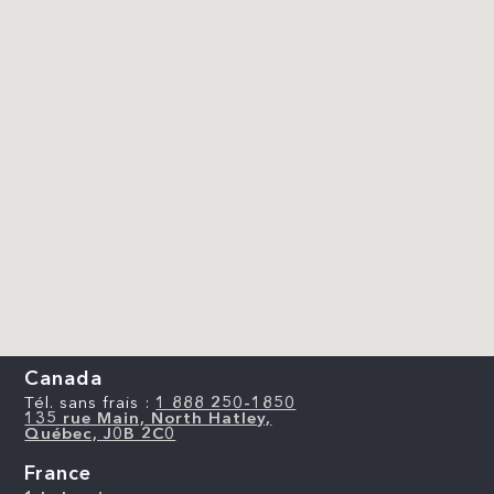
Canada
Tél. sans frais :
1 888 250-1850
135 rue Main, North Hatley,
Québec, J0B 2C0
France