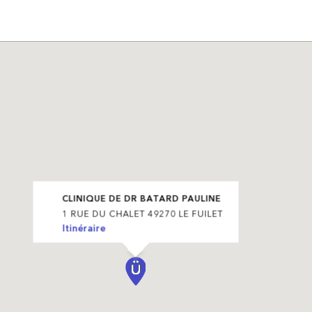
CLINIQUE DE DR BATARD PAULINE
1 RUE DU CHALET 49270 LE FUILET
Itinéraire