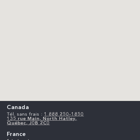
Canada
Tél. sans frais :
1 888 250-1850
135 rue Main, North Hatley,
Québec, J0B 2C0
France