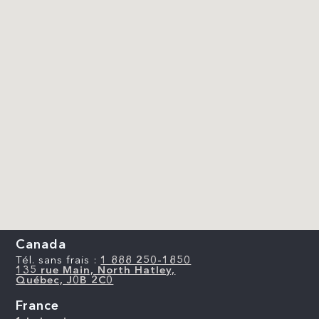
Canada
Tél. sans frais :
1 888 250-1850
135 rue Main, North Hatley,
Québec, J0B 2C0
France