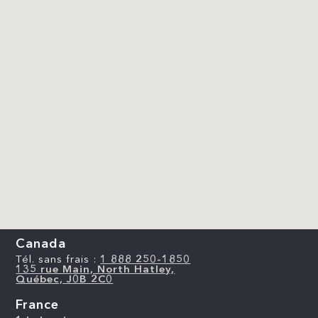
Canada
Tél. sans frais :
1 888 250-1850
135 rue Main, North Hatley,
Québec, J0B 2C0
France