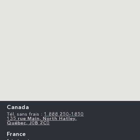
Canada
Tél. sans frais :
1 888 250-1850
135 rue Main, North Hatley,
Québec, J0B 2C0
France