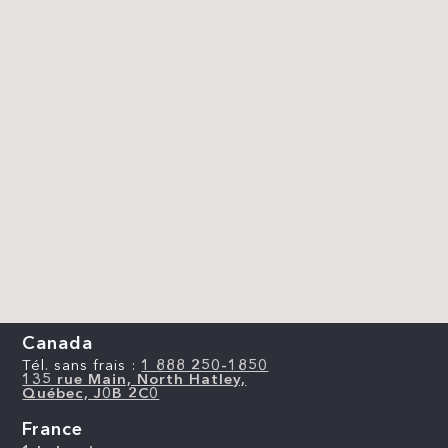
Canada
Tél. sans frais :
1 888 250-1850
135 rue Main, North Hatley,
Québec, J0B 2C0
France