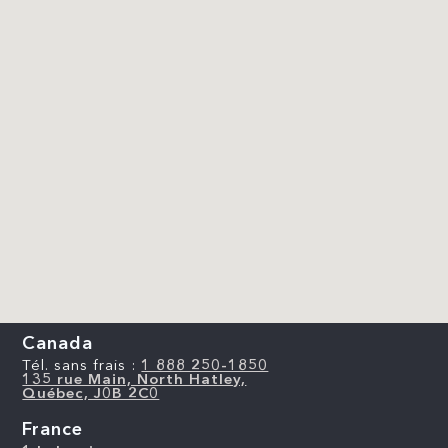
Canada
Tél. sans frais :
1 888 250-1850
135 rue Main, North Hatley,
Québec, J0B 2C0
France