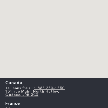
Canada
Tél. sans frais :
1 888 250-1850
135 rue Main, North Hatley,
Québec, J0B 2C0
France