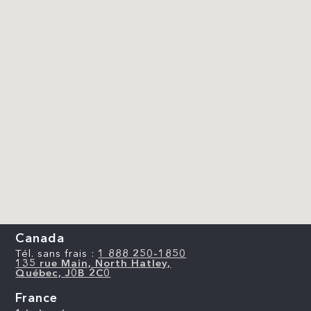
Canada
Tél. sans frais :
1 888 250-1850
135 rue Main, North Hatley,
Québec, J0B 2C0
France