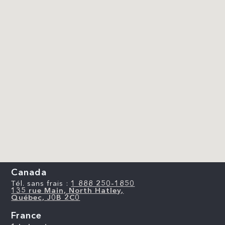
Canada
Tél. sans frais :
1 888 250-1850
135 rue Main, North Hatley,
Québec, J0B 2C0
France