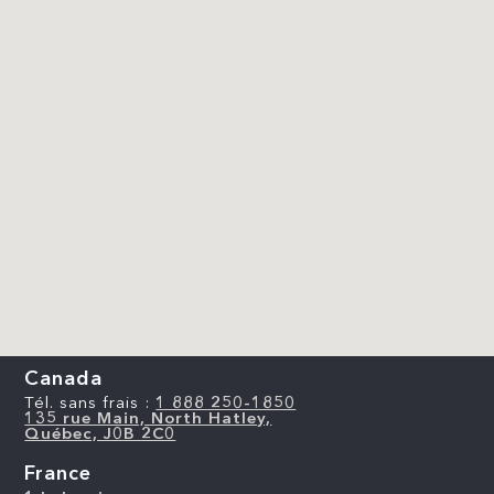
Canada
Tél. sans frais :
1 888 250-1850
135 rue Main, North Hatley,
Québec, J0B 2C0
France