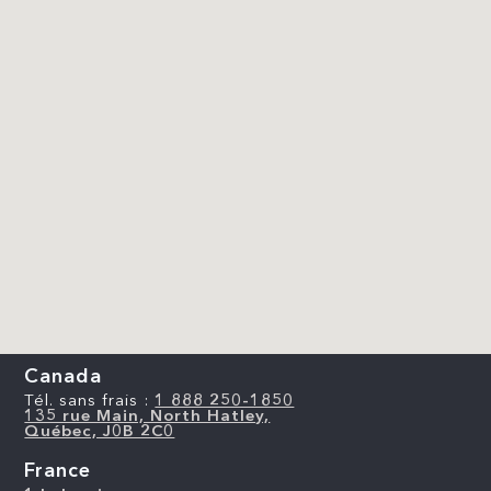
Canada
Tél. sans frais :
1 888 250-1850
135 rue Main, North Hatley,
Québec, J0B 2C0
France