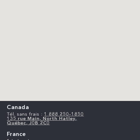
Canada
Tél. sans frais :
1 888 250-1850
135 rue Main, North Hatley,
Québec, J0B 2C0
France