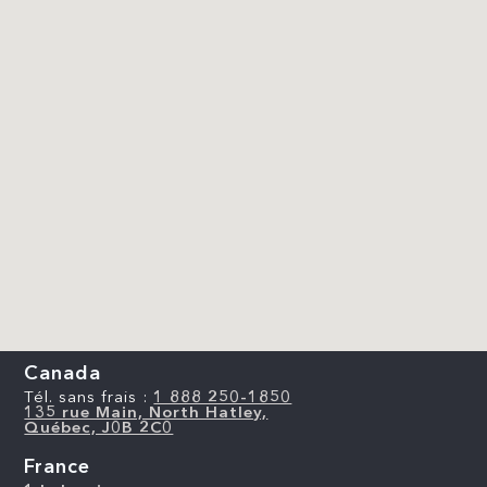
Canada
Tél. sans frais :
1 888 250-1850
135 rue Main, North Hatley,
Québec, J0B 2C0
France