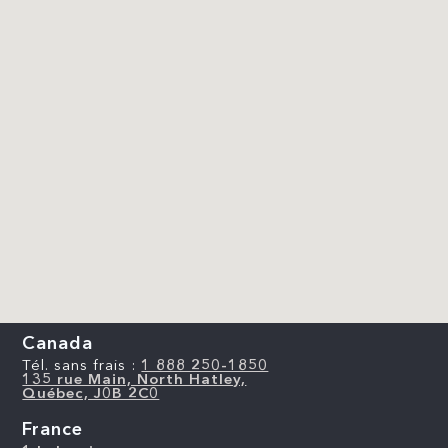
Canada
Tél. sans frais :
1 888 250-1850
135 rue Main, North Hatley,
Québec, J0B 2C0
France