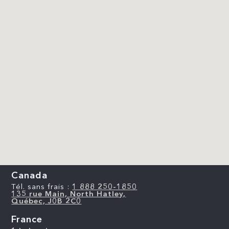
Canada
Tél. sans frais :
1 888 250-1850
135 rue Main, North Hatley,
Québec, J0B 2C0
France