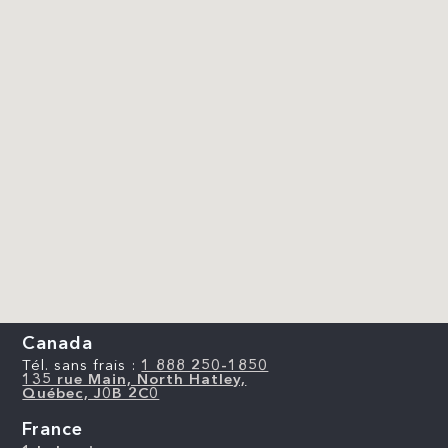
Canada
Tél. sans frais :
1 888 250-1850
135 rue Main, North Hatley,
Québec, J0B 2C0
France