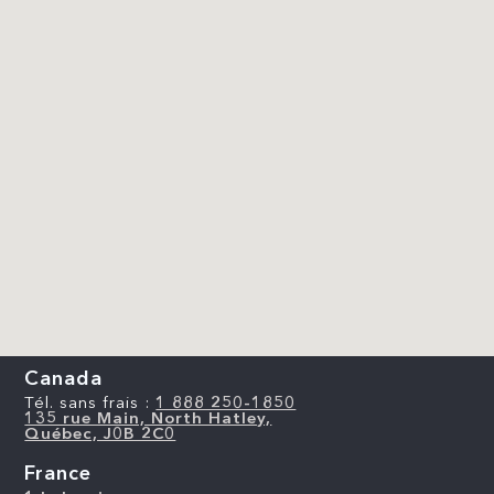
Canada
Tél. sans frais :
1 888 250-1850
135 rue Main, North Hatley,
Québec, J0B 2C0
France