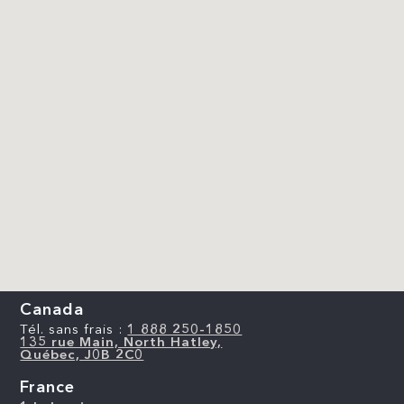
Canada
Tél. sans frais :
1 888 250-1850
135 rue Main, North Hatley,
Québec, J0B 2C0
France