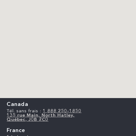
Canada
Tél. sans frais :
1 888 250-1850
135 rue Main, North Hatley,
Québec, J0B 2C0
France