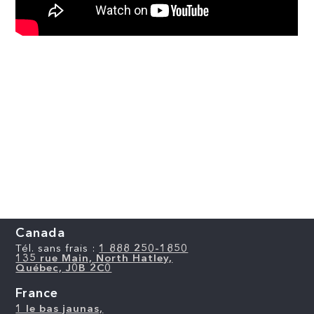
Canada
Tél. sans frais :
1 888 250-1850
135 rue Main, North Hatley,
Québec, J0B 2C0
France
1 le bas jaunas,