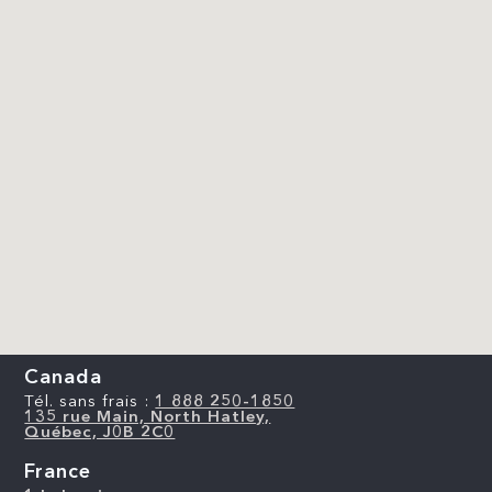
Canada
Tél. sans frais :
1 888 250-1850
135 rue Main, North Hatley,
Québec, J0B 2C0
France