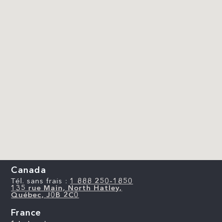
Canada
Tél. sans frais :
1 888 250-1850
135 rue Main, North Hatley,
Québec, J0B 2C0
France