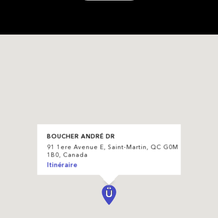
BOUCHER ANDRÉ DR
91 1ere Avenue E, Saint-Martin, QC G0M
1B0, Canada
Itinéraire